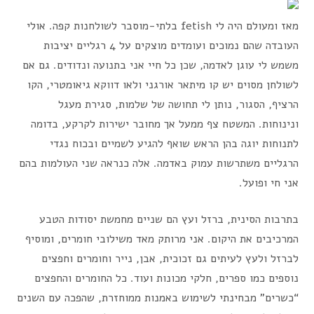
מאז ומעולם היה לי fetish בלתי-מוסבר לשולחנות קפה. אולי
העובדה שהם נמוכים ועומדים מוצקים על 4 רגליים יציבות
משמש לי עוגן לאדמה, שכן כל חיי אני בתנועה ונדודים. גם אם
לשולחן מסוים יש קו מיתאר אורגני ולאו דווקא גיאומטרי, הקו
הרציף, הסגור, נותן לי תחושה של שלמות, סגירת מעגל
ונינוחות. המשטח צף ממעל אך מחובר ישירות לקרקע, בדומה
לתנוחות יוגה בהן הראש שואף להגיע לשמיים ובכוח נגדי
הרגליים משתרשות עמוק באדמה. אלה כנראה שני העולמות בהם
אני חי ופועל.
בתרבות הסינית, ברזל ועץ הם שניים מחמשת יסודות הטבע
המרכיבים את היקום. אני מרותק מאד משילובי חומרים, ומוסיף
לברזל ולעץ לעיתים גם זכוכית, אבן, נייר וחומרים וחפצים
נוספים כמו ספרים, חלקי מכונות ועוד. כל החומרים והחפצים
“כשרים” מבחינתי לשימוש באמנות ממוחזרת, שהפכה עם השנים