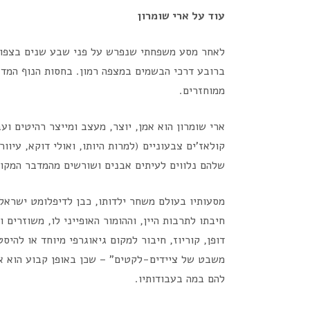
עוד על ארי שומרון
ברובע דרכי הבשמים במצפה רמון. בחסות הנוף המדבר
ממוחזרים.
ארי שומרון הוא אמן, יוצר, מעצב ומייצר רהיטים וע
קולאז’ים צבעוניים (למרות היותו, ואולי דוקא, עיוו
שלהם נלווים לעיתים אבנים ושורשים מהמדבר המקומ
מסעותיו בעולם משחר ילדותו, כבן לדיפלומט ישראלי
חיבתו לתרבות היין, וההומור האופייני לו, משוזרים 
דופן, קוריוז, חיבור למקום גיאוגרפי מיוחד או להי
משבט של ציידים-לקטים” – שכן באופן קבוע הוא או
להם במה בעבודותיו.