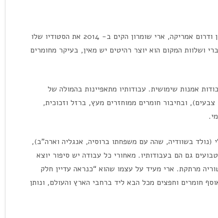
לאחר מסע משפחתי שנפרש על פני שבע שנים בצפון ודרום אמריקה, ארי שומרון הקים ב- 2014 את הסטודיו שלו
י ושלוות המקום הוא יוצר רהיטים יש מאין, בעיקר מחומרים
בודות אמנות שימושית. עבודותיו מתאפיינות בהמולה של
ר צבעים), ובחיבור חומרים ממוחזרים מעץ, ברזל וזכוכית,
י.
 (נולד בשוודיה, שהה עם משפחתו ברוסיה, אנגליה וארה”ב),
וטבועים גם הם בעבודותיו. מאחורי כל עבודה יש סיפור יוצא
סטוריה מרתקת. ארי מעיד על עצמו שהוא “כנראה עדיין חלק
סף חומרים וחפצים מכל הבא ליד ברחבי הארץ והעולם, ונותן