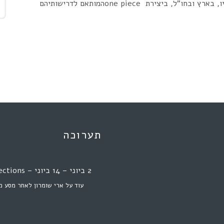
ארי שומרון מקדש את העבודה המשותפת עם לקוחותיו, בארץ ובחו”ל, ביצירת one pieceהמותאם לדרישותיהם
תערוכה
2 ביוני – 14 ביוני – Perfect Imperfections
עוד על ארי שומרון לאחר מסע מ